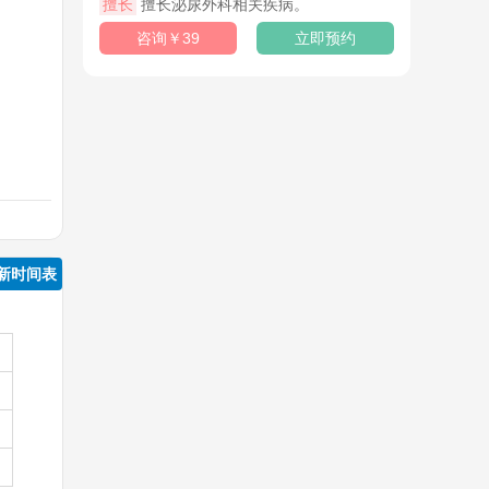
擅长
擅长泌尿外科相关疾病。
咨询￥39
立即预约
新时间表