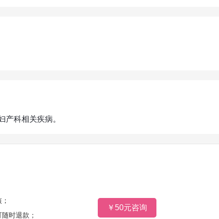
妇产科相关疾病。
核；
￥50元咨询
可随时退款；