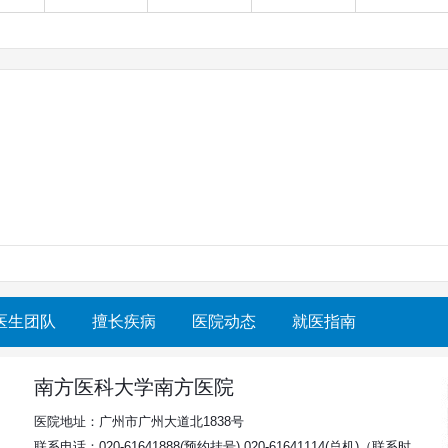
医生团队
擅长疾病
医院动态
就医指南
南方医科大学南方医院
医院地址：广州市广州大道北1838号
联系电话：020-61641888(预约挂号),020-61641114(总机)（联系时